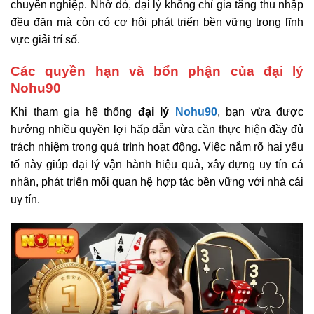
chuyên nghiệp. Nhờ đó, đại lý không chỉ gia tăng thu nhập
đều đặn mà còn có cơ hội phát triển bền vững trong lĩnh
vực giải trí số.
Các quyền hạn và bổn phận của đại lý
Nohu90
Khi tham gia hệ thống
đại lý
Nohu90
, bạn vừa được
hưởng nhiều quyền lợi hấp dẫn vừa cần thực hiện đầy đủ
trách nhiệm trong quá trình hoạt động. Việc nắm rõ hai yếu
tố này giúp đại lý vận hành hiệu quả, xây dựng uy tín cá
nhân, phát triển mối quan hệ hợp tác bền vững với nhà cái
uy tín.