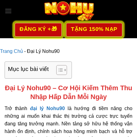
Bỏ
qua
nội
dung
ĐĂNG KÝ +🎁
TẶNG 150% NẠP
Trang Chủ
-
Đại Lý Nohu90
Mục lục bài viết
Đại Lý Nohu90 – Cơ Hội Kiếm Thêm Thu
Nhập Hấp Dẫn Mỗi Ngày
Trở thành
đại lý Nohu90
là hướng đi tiềm năng cho
những ai muốn khai thác thị trường cá cược trực tuyến
đang tăng trưởng mạnh. Nền tảng sở hữu hệ thống vận
hành ổn định, chính sách hoa hồng minh bạch và hỗ trợ