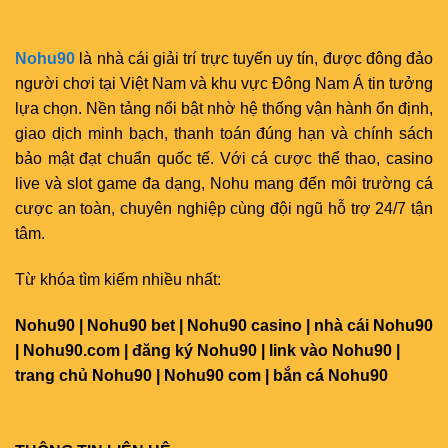
Nohu90
là nhà cái giải trí trực tuyến uy tín, được đông đảo
người chơi tại Việt Nam và khu vực Đông Nam Á tin tưởng
lựa chọn. Nền tảng nổi bật nhờ hệ thống vận hành ổn định,
giao dịch minh bạch, thanh toán đúng hạn và chính sách
bảo mật đạt chuẩn quốc tế. Với cá cược thể thao, casino
live và slot game đa dạng, Nohu mang đến môi trường cá
cược an toàn, chuyên nghiệp cùng đội ngũ hỗ trợ 24/7 tận
tâm.
Từ khóa tìm kiếm nhiều nhất:
Nohu90 | Nohu90 bet | Nohu90 casino | nhà cái Nohu90
| Nohu90.com | đăng ký Nohu90 | link vào Nohu90 |
trang chủ Nohu90 | Nohu90 com | bắn cá Nohu90