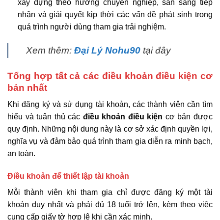
xây dựng theo hướng chuyên nghiệp, sẵn sàng tiếp
nhận và giải quyết kịp thời các vấn đề phát sinh trong
quá trình người dùng tham gia trải nghiệm.
Xem thêm:
Đại Lý Nohu90
tại đây
Tổng hợp tất cả các điều khoản điều kiện cơ
bản nhất
Khi đăng ký và sử dụng tài khoản, các thành viên cần tìm
hiểu và tuân thủ các
điều khoản điều kiện
cơ bản được
quy định. Những nội dung này là cơ sở xác định quyền lợi,
nghĩa vụ và đảm bảo quá trình tham gia diễn ra minh bạch,
an toàn.
Điều khoản để thiết lập tài khoản
Mỗi thành viên khi tham gia chỉ được đăng ký một tài
khoản duy nhất và phải đủ 18 tuổi trở lên, kèm theo việc
cung cấp giấy tờ hợp lệ khi cần xác minh.