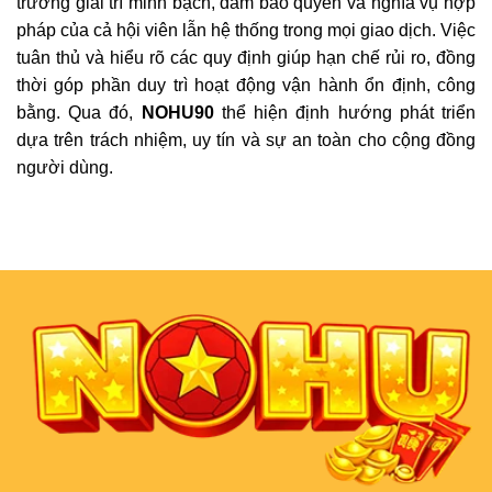
trường giải trí minh bạch, đảm bảo quyền và nghĩa vụ hợp
pháp của cả hội viên lẫn hệ thống trong mọi giao dịch. Việc
tuân thủ và hiểu rõ các quy định giúp hạn chế rủi ro, đồng
thời góp phần duy trì hoạt động vận hành ổn định, công
bằng. Qua đó,
NOHU90
thể hiện định hướng phát triển
dựa trên trách nhiệm, uy tín và sự an toàn cho cộng đồng
người dùng.