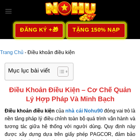
Bỏ
qua
nội
dung
ĐĂNG KÝ +🎁
TẶNG 150% NẠP
Trang Chủ
-
Điều khoản điều kiện
Mục lục bài viết
Điều Khoản Điều Kiện – Cơ Chế Quản
Lý Hợp Pháp Và Minh Bạch
Điều khoản điều kiện
của
nhà cái Nohu90
đóng vai trò là
nền tảng pháp lý điều chỉnh toàn bộ quá trình vận hành và
tương tác giữa hệ thống với người dùng. Quy định này
được xây dựng dựa trên giấy phép PAGCOR, đảm bảo