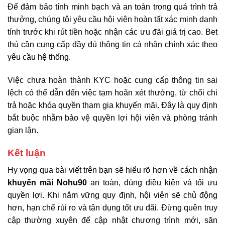
Để đảm bảo tính minh bạch và an toàn trong quá trình trả
thưởng, chúng tôi yêu cầu hội viên hoàn tất xác minh danh
tính trước khi rút tiền hoặc nhận các ưu đãi giá trị cao. Bet
thủ cần cung cấp đầy đủ thông tin cá nhân chính xác theo
yêu cầu hệ thống.
Việc chưa hoàn thành KYC hoặc cung cấp thông tin sai
lệch có thể dẫn đến việc tạm hoãn xét thưởng, từ chối chi
trả hoặc khóa quyền tham gia khuyến mãi. Đây là quy định
bắt buộc nhằm bảo vệ quyền lợi hội viên và phòng tránh
gian lận.
Kết luận
Hy vọng qua bài viết trên bạn sẽ hiểu rõ hơn về cách nhận
khuyến mãi Nohu90
an toàn, đúng điều kiện và tối ưu
quyền lợi. Khi nắm vững quy định, hội viên sẽ chủ động
hơn, hạn chế rủi ro và tận dụng tốt ưu đãi. Đừng quên truy
cập thường xuyên để cập nhật chương trình mới, săn