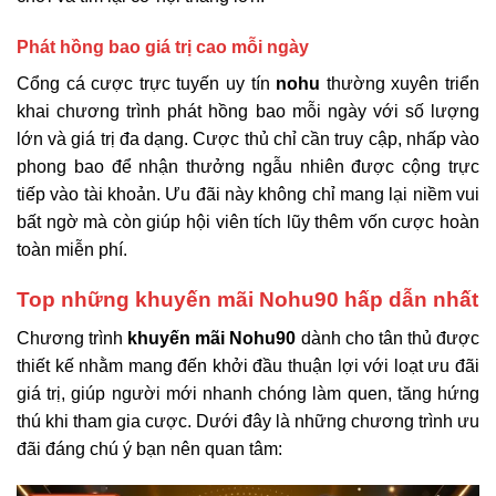
Phát hồng bao giá trị cao mỗi ngày
Cổng cá cược trực tuyến uy tín
nohu
thường xuyên triển
khai chương trình phát hồng bao mỗi ngày với số lượng
lớn và giá trị đa dạng. Cược thủ chỉ cần truy cập, nhấp vào
phong bao để nhận thưởng ngẫu nhiên được cộng trực
tiếp vào tài khoản. Ưu đãi này không chỉ mang lại niềm vui
bất ngờ mà còn giúp hội viên tích lũy thêm vốn cược hoàn
toàn miễn phí.
Top những khuyến mãi Nohu90 hấp dẫn nhất
Chương trình
khuyến mãi Nohu90
dành cho tân thủ được
thiết kế nhằm mang đến khởi đầu thuận lợi với loạt ưu đãi
giá trị, giúp người mới nhanh chóng làm quen, tăng hứng
thú khi tham gia cược. Dưới đây là những chương trình ưu
đãi đáng chú ý bạn nên quan tâm: