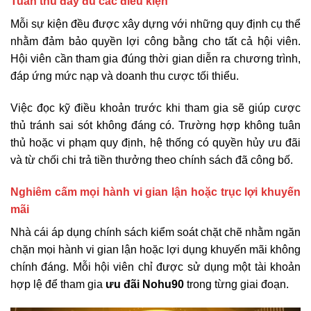
Tuân thủ đầy đủ các điều kiện
Mỗi sự kiện đều được xây dựng với những quy định cụ thể
nhằm đảm bảo quyền lợi công bằng cho tất cả hội viên.
Hội viên cần tham gia đúng thời gian diễn ra chương trình,
đáp ứng mức nạp và doanh thu cược tối thiểu.
Việc đọc kỹ điều khoản trước khi tham gia sẽ giúp cược
thủ tránh sai sót không đáng có. Trường hợp không tuân
thủ hoặc vi phạm quy định, hệ thống có quyền hủy ưu đãi
và từ chối chi trả tiền thưởng theo chính sách đã công bố.
Nghiêm cấm mọi hành vi gian lận hoặc trục lợi khuyến
mãi
Nhà cái áp dụng chính sách kiểm soát chặt chẽ nhằm ngăn
chặn mọi hành vi gian lận hoặc lợi dụng khuyến mãi không
chính đáng. Mỗi hội viên chỉ được sử dụng một tài khoản
hợp lệ để tham gia
ưu đãi Nohu90
trong từng giai đoạn.