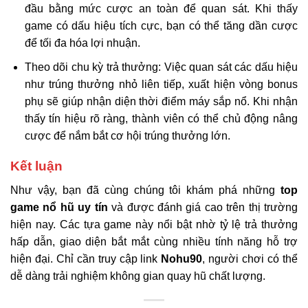
đầu bằng mức cược an toàn để quan sát. Khi thấy
game có dấu hiệu tích cực, bạn có thể tăng dần cược
để tối đa hóa lợi nhuận.
Theo dõi chu kỳ trả thưởng: Việc quan sát các dấu hiệu
như trúng thưởng nhỏ liên tiếp, xuất hiện vòng bonus
phụ sẽ giúp nhận diện thời điểm máy sắp nổ. Khi nhận
thấy tín hiệu rõ ràng, thành viên có thể chủ động nâng
cược để nắm bắt cơ hội trúng thưởng lớn.
Kết luận
Như vậy, bạn đã cùng chúng tôi khám phá những
top
game nổ hũ uy tín
và được đánh giá cao trên thị trường
hiện nay. Các tựa game này nổi bật nhờ tỷ lệ trả thưởng
hấp dẫn, giao diện bắt mắt cùng nhiều tính năng hỗ trợ
hiện đại. Chỉ cần truy cập link
Nohu90
, người chơi có thể
dễ dàng trải nghiệm không gian quay hũ chất lượng.