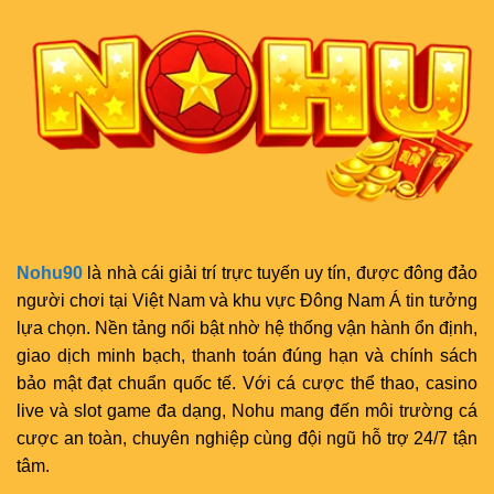
Dễ
Lớn
Thắng
Mỗi
Lớn
Ngày
Từ
Cao
Thủ
Hàng
Đầu
Nohu90
là nhà cái giải trí trực tuyến uy tín, được đông đảo
người chơi tại Việt Nam và khu vực Đông Nam Á tin tưởng
lựa chọn. Nền tảng nổi bật nhờ hệ thống vận hành ổn định,
giao dịch minh bạch, thanh toán đúng hạn và chính sách
bảo mật đạt chuẩn quốc tế. Với cá cược thể thao, casino
live và slot game đa dạng, Nohu mang đến môi trường cá
cược an toàn, chuyên nghiệp cùng đội ngũ hỗ trợ 24/7 tận
tâm.