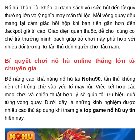
Nổ hũ Thần Tài khép lại danh sách với sức hút đến từ quỹ
thưởng lớn và ý nghĩa may mắn tài lộc. Mỗi vòng quay đều
mang lại cảm giác hồi hộp khi bạn tiến gần hơn đến
Jackpot giá trị cao. Giao diện quen thuộc, dễ chơi cùng cơ
chế trả thưởng minh bạch giúp trò chơi này phù hợp với
nhiều đối tượng, từ tân thủ đến người chơi lâu năm.
Bí quyết chơi nổ hũ online thắng lớn từ
chuyên gia
Để nâng cao khả năng nổ hũ tại
Nohu90
, tân thủ không
nên chỉ trông chờ vào yếu tố may rủi. Việc kết hợp các
mẹo chơi và chiến thuật hợp lý sẽ giúp tối ưu hiệu quả
từng vòng quay. Dưới đây là những kinh nghiệm được
nhiều cao thủ áp dụng khi tham gia
top game nổ hũ uy tín
hiện nay.