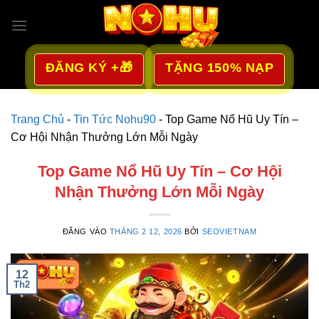
Bỏ
qua
nội
dung
ĐĂNG KÝ +🎁
TẶNG 150% NẠP
Trang Chủ
-
Tin Tức Nohu90
-
Top Game Nổ Hũ Uy Tín –
Cơ Hội Nhận Thưởng Lớn Mỗi Ngày
Top Game Nổ Hũ Uy Tín – Cơ Hội
Nhận Thưởng Lớn Mỗi Ngày
ĐĂNG VÀO
THÁNG 2 12, 2026
BỞI
SEOVIETNAM
12
Th2